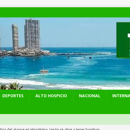
DEPORTES
ALTO HOSPICIO
NACIONAL
INTERN
años del ataque en Hiroshima, Japón se abre a tener bombas