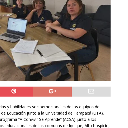
ión
POLICIAL
a León XIV viajará a Uruguay, Argentina y Perú del 6 al 17 de
NACIONAL
do Jofré oficia a la SCJ para fiscalizar el impacto fiscal en la
GORE Tarapacá
DEPORTES
cias y habilidades socioemocionales de los equipos de
io de Educación junto a la Universidad de Tarapacá (UTA),
rograma “A Convivir Se Aprende” (ACSA) junto a los
os educacionales de las comunas de Iquique, Alto hospicio,