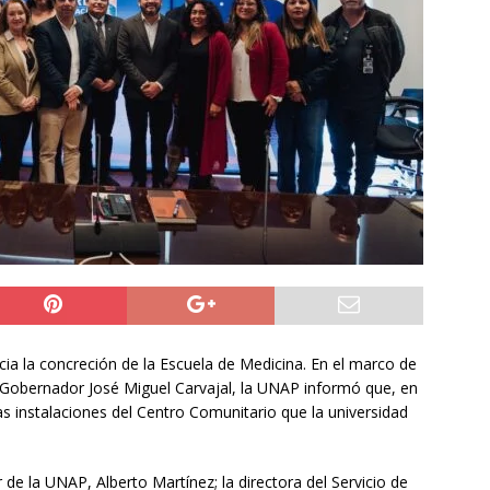
do Álvaro Jofre alerta por el futuro del Casino Municipal de
jo Municipal aprueba proyecto para mejorar el alumbrado
l Boro
ALTO HOSPICIO
a León XIV viajará a Uruguay, Argentina y Perú del 6 al 17 de
NACIONAL
ia la concreción de la Escuela de Medicina. En el marco de
Gobernador José Miguel Carvajal, la UNAP informó que, en
s instalaciones del Centro Comunitario que la universidad
de la UNAP, Alberto Martínez; la directora del Servicio de