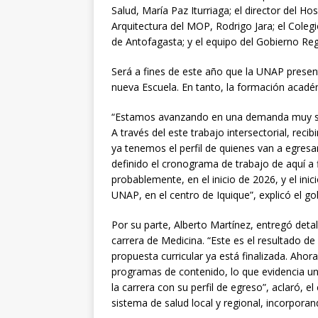
Salud, María Paz Iturriaga; el director del Hos
Arquitectura del MOP, Rodrigo Jara; el Colegi
de Antofagasta; y el equipo del Gobierno Reg
Será a fines de este año que la UNAP presenta
nueva Escuela. En tanto, la formación acad
“Estamos avanzando en una demanda muy sen
A través del este trabajo intersectorial, rec
ya tenemos el perfil de quienes van a egresar
definido el cronograma de trabajo de aquí a f
probablemente, en el inicio de 2026, y el ini
UNAP, en el centro de Iquique”, explicó el go
Por su parte, Alberto Martínez, entregó detal
carrera de Medicina. “Este es el resultado de
propuesta curricular ya está finalizada. Ah
programas de contenido, lo que evidencia un 
la carrera con su perfil de egreso”, aclaró, e
sistema de salud local y regional, incorporand