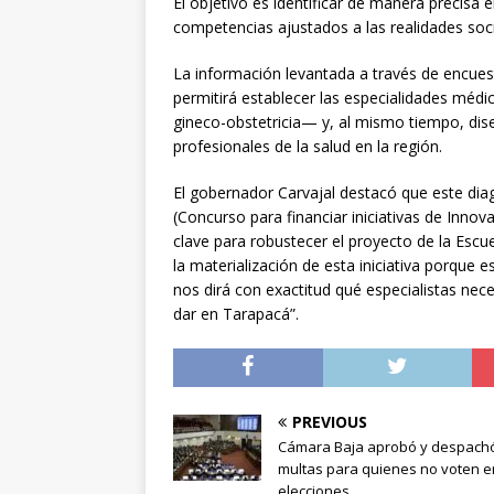
El objetivo es identificar de manera precisa el
competencias ajustados a las realidades socia
La información levantada a través de encuest
permitirá establecer las especialidades méd
gineco-obstetricia— y, al mismo tiempo, dise
profesionales de la salud en la región.
El gobernador Carvajal destacó que este diag
(Concurso para financiar iniciativas de Innov
clave para robustecer el proyecto de la Escu
la materialización de esta iniciativa porque
nos dirá con exactitud qué especialistas ne
dar en Tarapacá”.
PREVIOUS
Cámara Baja aprobó y despach
multas para quienes no voten e
elecciones