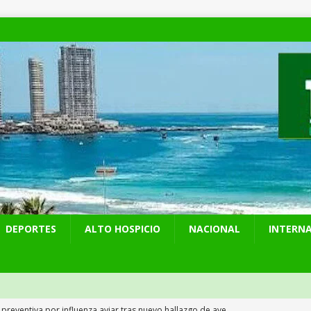
DEPORTES
ALTO HOSPICIO
NACIONAL
INTERN
 preventiva por influenza aviar tras nuevo hallazgo de ave