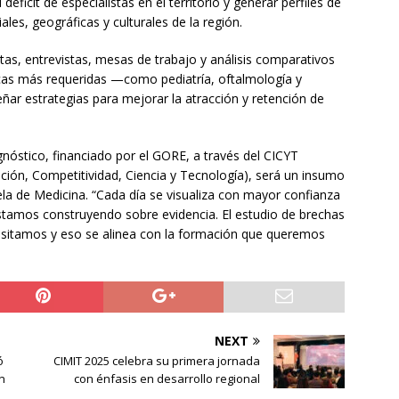
 déficit de especialistas en el territorio y generar perfiles de
les, geográficas y culturales de la región.
as, entrevistas, mesas de trabajo y análisis comparativos
icas más requeridas —como pediatría, oftalmología y
ñar estrategias para mejorar la atracción y retención de
nóstico, financiado por el GORE, a través del CICYT
ación, Competitividad, Ciencia y Tecnología), será un insumo
ela de Medicina. “Cada día se visualiza con mayor confianza
 estamos construyendo sobre evidencia. El estudio de brechas
cesitamos y eso se alinea con la formación que queremos
NEXT
ó
CIMIT 2025 celebra su primera jornada
n
con énfasis en desarrollo regional