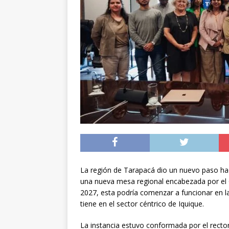
[ 05/08/2026 ]
Diputa
Iquique
DEPORTES
[ 05/08/2026 ]
Conce
público del sector E
[ 06/08/2026 ]
El pap
noviembre
INTER
La región de Tarapacá dio un nuevo paso hac
una nueva mesa regional encabezada por el 
2027, esta podría comenzar a funcionar en la
tiene en el sector céntrico de Iquique.
La instancia estuvo conformada por el rector 