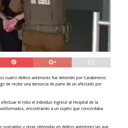
do Álvaro Jofre alerta por el futuro del Casino Municipal de
jo Municipal aprueba proyecto para mejorar el alumbrado
l Boro
ALTO HOSPICIO
a León XIV viajará a Uruguay, Argentina y Perú del 6 al 17 de
NACIONAL
s cuatro delitos anteriores fue detenido por Carabineros
ego de recibir una denuncia de parte de un afectado por
efectuar el robo el individuo ingresó al Hospital de la
 uniformados, encontrando a un sujeto que concordaba
es sustraídas y otras obtenidas en delitos anteriores las que