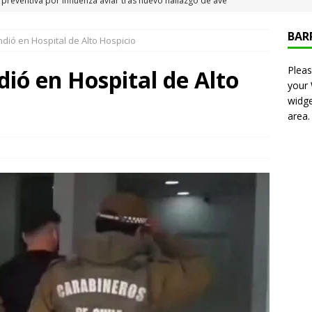
 Iquique
IQUIQUE
BAR
dió en Hospital de Alto Hospicio
neros detiene a pareja por microtráfico en el centro de Iquique
Pleas
dió en Hospital de Alto
your
s millonarios en el Gobierno: 46 funcionarios de
widge
area.
nan igual o más que el presidente Kast
DEPORTES
presentó en cadena nacional su «Agenda contra el Crimen
rorismo (ACOT)»
NACIONAL
6 becados se les pago los estudios en el extranjero y nunca
OLICIAL
puesta del Gobierno que busca facilitar el ingreso a Carabineros
NACIONAL
e sanción diplomática: Brasil no repondrá a su embajador y
n Argentina por los insultos de Milei a Lula
INTERNACIONAL