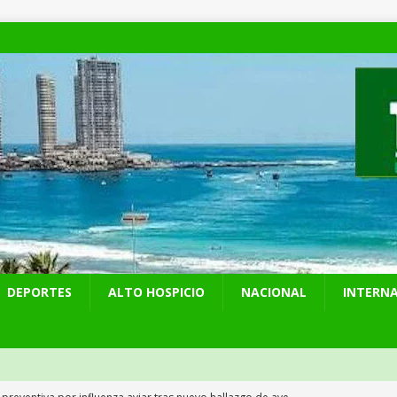
DEPORTES
ALTO HOSPICIO
NACIONAL
INTERN
 preventiva por influenza aviar tras nuevo hallazgo de ave