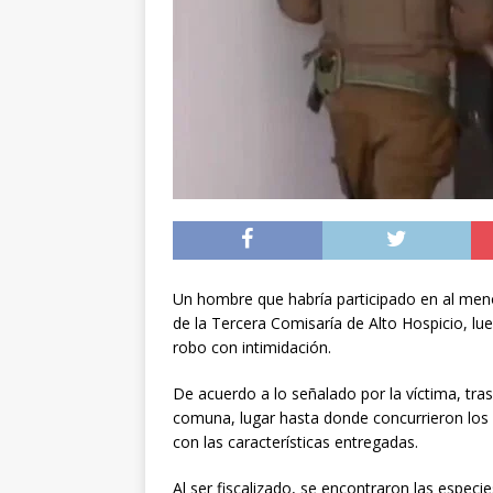
[ 05/08/2026 ]
Diputa
Iquique
DEPORTES
[ 05/08/2026 ]
Conce
público del sector E
[ 06/08/2026 ]
El pap
noviembre
INTER
Un hombre que habría participado en al meno
de la Tercera Comisaría de Alto Hospicio, lu
robo con intimidación.
De acuerdo a lo señalado por la víctima, tras 
comuna, lugar hasta donde concurrieron los
con las características entregadas.
Al ser fiscalizado, se encontraron las especi