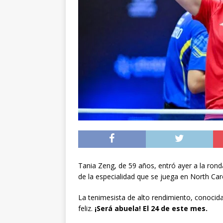
noviembre
INTER
[ 06/08/2026 ]
Alerta
silvestre positiva en
[ 07/08/2026 ]
A 81 
nucleares
INTERN
Tania Zeng, de 59 años, entró ayer a la ron
de la especialidad que se juega en North Caro
La tenimesista de alto rendimiento, conoci
feliz.
¡Será abuela! El 24 de este mes.