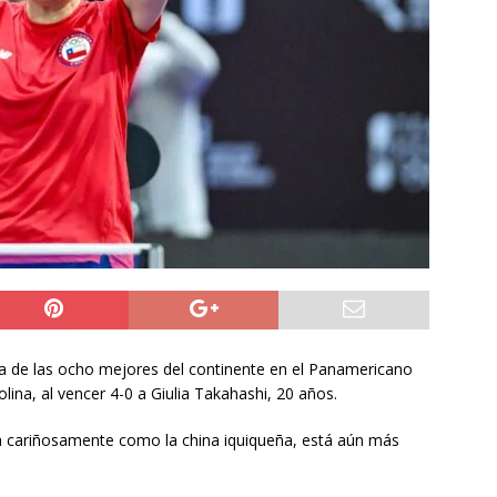
NACIONAL
 preventiva por influenza aviar tras nuevo hallazgo de ave
 Iquique
IQUIQUE
años del ataque en Hiroshima, Japón se abre a tener bombas
ACIONAL
da de las ocho mejores del continente en el Panamericano
lina, al vencer 4-0 a Giulia Takahashi, 20 años.
da cariñosamente como la china iquiqueña, está aún más