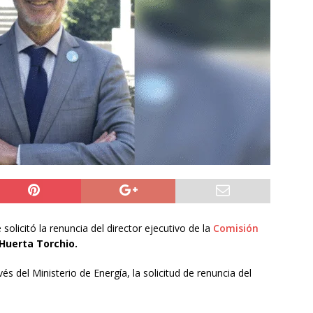
6 becados se les pago los estudios en el extranjero y nunca
OLICIAL
puesta del Gobierno que busca facilitar el ingreso a Carabineros
NACIONAL
rribó a Colombia para asistir a la asunción de Abelardo de la
L
solicitó la renuncia del director ejecutivo de la
Comisión
 Huerta Torchio.
és del Ministerio de Energía, la solicitud de renuncia del