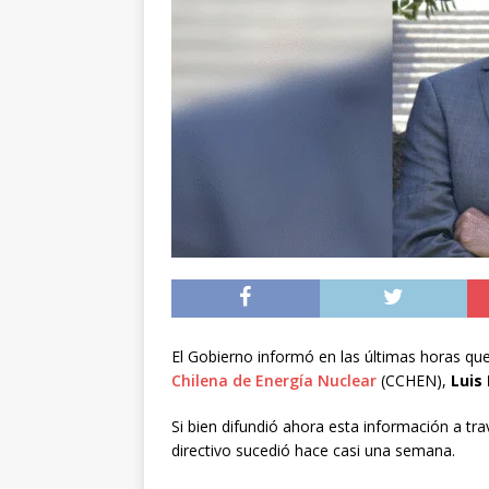
[ 05/08/2026 ]
A 1.66
volvieron a Chile
P
[ 05/08/2026 ]
La pro
desde los 17 años
[ 07/08/2026 ]
Kast a
Espriella
NACIONA
El Gobierno informó en las últimas horas que 
Chilena de Energía Nuclear
(CCHEN),
Luis
Si bien difundió ahora esta información a trav
directivo sucedió hace casi una semana.