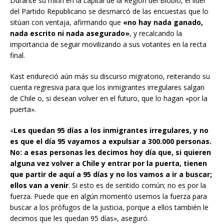
Durante su mitin en la capital de la Región del Biobío, el líder
del Partido Republicano se desmarcó de las encuestas que lo
sitúan con ventaja, afirmando que
«no hay nada ganado,
nada escrito ni nada asegurado»
, y recalcando la
importancia de seguir movilizando a sus votantes en la recta
final.
Kast endureció aún más su discurso migratorio, reiterando su
cuenta regresiva para que los inmigrantes irregulares salgan
de Chile o, si desean volver en el futuro, que lo hagan «por la
puerta».
«
Les quedan 95 días a los inmigrantes irregulares, y no
es que el día 95 vayamos a expulsar a 300.000 personas.
No: a esas personas les decimos hoy día que, si quieren
alguna vez volver a Chile y entrar por la puerta, tienen
que partir de aquí a 95 días y no los vamos a ir a buscar;
ellos van a venir
. Si esto es de sentido común; no es por la
fuerza. Puede que en algún momento usemos la fuerza para
buscar a los prófugos de la justicia, porque a ellos también le
decimos que les quedan 95 días», aseguró.