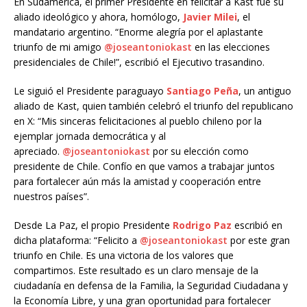
En Sudamérica, el primer Presidente en felicitar a Kast fue su
aliado ideológico y ahora, homólogo,
Javier Milei
, el
mandatario argentino. “Enorme alegría por el aplastante
triunfo de mi amigo
@joseantoniokast
en las elecciones
presidenciales de Chile!”, escribió el Ejecutivo trasandino.
Le siguió el Presidente paraguayo
Santiago Peña
, un antiguo
aliado de Kast, quien también celebró el triunfo del republicano
en X: “Mis sinceras felicitaciones al pueblo chileno por la
ejemplar jornada democrática y al
apreciado.
@joseantoniokast
por su elección como
presidente de Chile. Confío en que vamos a trabajar juntos
para fortalecer aún más la amistad y cooperación entre
nuestros países”.
Desde La Paz, el propio Presidente
Rodrigo Paz
escribió en
dicha plataforma: “Felicito a
@joseantoniokast
por este gran
triunfo en Chile. Es una victoria de los valores que
compartimos. Este resultado es un claro mensaje de la
ciudadanía en defensa de la Familia, la Seguridad Ciudadana y
la Economía Libre, y una gran oportunidad para fortalecer