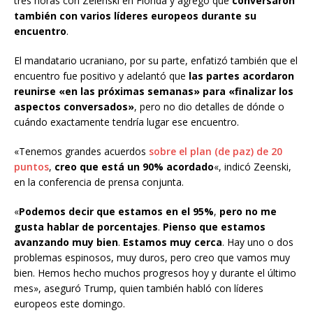
tres horas con Zelenski en Florida y agregó que
conversaron
también con varios líderes europeos durante su
encuentro
.
El mandatario ucraniano, por su parte, enfatizó también que el
encuentro fue positivo y adelantó que
las partes acordaron
reunirse «en las próximas semanas» para «finalizar los
aspectos conversados»
, pero no dio detalles de dónde o
cuándo exactamente tendría lugar ese encuentro.
«Tenemos grandes acuerdos
sobre el plan (de paz) de 20
puntos
,
creo que está un 90% acordado
«, indicó Zeenski,
en la conferencia de prensa conjunta.
«
Podemos decir que estamos en el 95%
,
pero no me
gusta hablar de porcentajes
.
Pienso que estamos
avanzando muy bien
.
Estamos muy cerca
. Hay uno o dos
problemas espinosos, muy duros, pero creo que vamos muy
bien. Hemos hecho muchos progresos hoy y durante el último
mes», aseguró Trump, quien también habló con líderes
europeos este domingo.