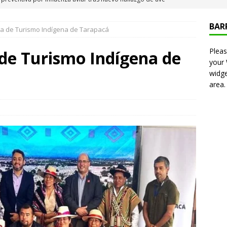
 Iquique
IQUIQUE
BAR
ia de Turismo Indígena de Tarapacá
neros detiene a pareja por microtráfico en el centro de Iquique
Pleas
 de Turismo Indígena de
your
s millonarios en el Gobierno: 46 funcionarios de
widge
area.
nan igual o más que el presidente Kast
DEPORTES
presentó en cadena nacional su «Agenda contra el Crimen
rorismo (ACOT)»
NACIONAL
6 becados se les pago los estudios en el extranjero y nunca
OLICIAL
puesta del Gobierno que busca facilitar el ingreso a Carabineros
NACIONAL
e sanción diplomática: Brasil no repondrá a su embajador y
n Argentina por los insultos de Milei a Lula
INTERNACIONAL