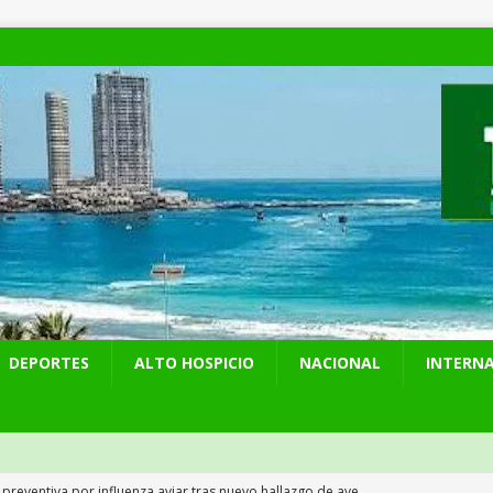
DEPORTES
ALTO HOSPICIO
NACIONAL
INTERN
 preventiva por influenza aviar tras nuevo hallazgo de ave