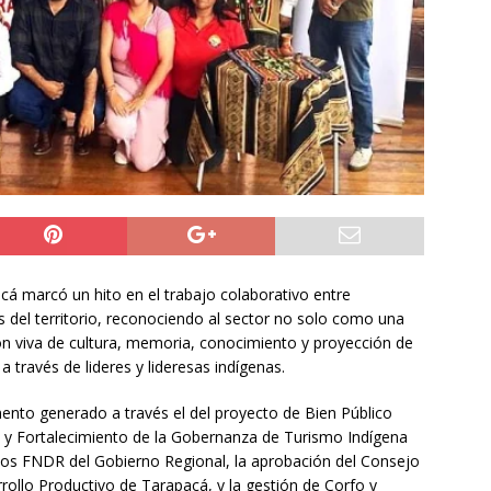
do Álvaro Jofre alerta por el futuro del Casino Municipal de
jo Municipal aprueba proyecto para mejorar el alumbrado
l Boro
ALTO HOSPICIO
a León XIV viajará a Uruguay, Argentina y Perú del 6 al 17 de
NACIONAL
cá marcó un hito en el trabajo colaborativo entre
s del territorio, reconociendo al sector no solo como una
ón viva de cultura, memoria, conocimiento y proyección de
 a través de lideres y lideresas indígenas.
mento generado a través el del proyecto de Bien Público
a y Fortalecimiento de la Gobernanza de Turismo Indígena
rsos FNDR del Gobierno Regional, la aprobación del Consejo
rrollo Productivo de Tarapacá, y la gestión de Corfo y