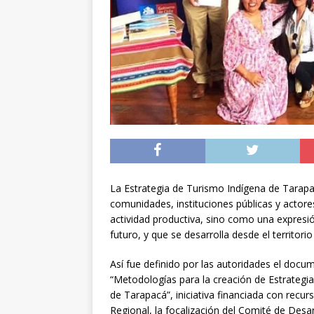
[ 05/08/2026 ]
Diputa
Iquique
DEPORTES
[ 05/08/2026 ]
Conce
público del sector E
[ 06/08/2026 ]
El pap
noviembre
INTER
La Estrategia de Turismo Indígena de Tarapa
comunidades, instituciones públicas y actore
actividad productiva, sino como una expresi
futuro, y que se desarrolla desde el territorio
Así fue definido por las autoridades el docu
“Metodologías para la creación de Estrategi
de Tarapacá”, iniciativa financiada con recu
Regional, la focalización del Comité de Desa