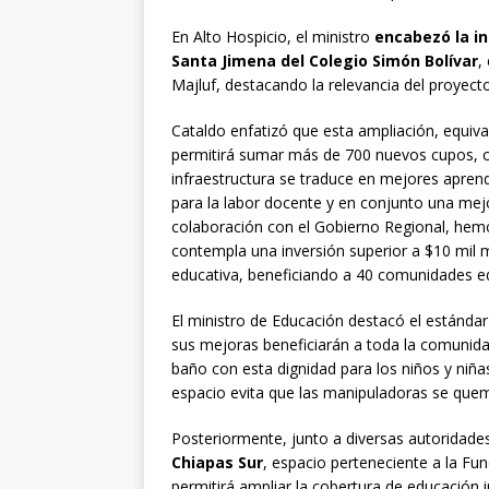
En Alto Hospicio, el ministro
encabezó la i
Santa Jimena del Colegio Simón Bolívar
,
Majluf, destacando la relevancia del proyecto
Cataldo enfatizó que esta ampliación, equiva
permitirá sumar más de 700 nuevos cupos, c
infraestructura se traduce en mejores aprendi
para la labor docente y en conjunto una mej
colaboración con el Gobierno Regional, hemo
contempla una inversión superior a $10 mil 
educativa, beneficiando a 40 comunidades edu
El ministro de Educación destacó el estándar
sus mejoras beneficiarán a toda la comunidad
baño con esta dignidad para los niños y niñ
espacio evita que las manipuladoras se quem
Posteriormente, junto a diversas autoridad
Chiapas Sur
, espacio perteneciente a la Fu
permitirá ampliar la cobertura de educación in