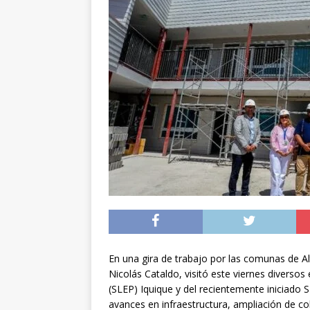
[ 05/08/2026 ]
Diputa
Iquique
DEPORTES
[ 05/08/2026 ]
Conce
público del sector E
[ 06/08/2026 ]
El pap
noviembre
INTER
En una gira de trabajo por las comunas de A
Nicolás Cataldo, visitó este viernes diversos
(SLEP) Iquique y del recientemente iniciado 
avances en infraestructura, ampliación de cob