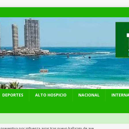
DEPORTES
ALTO HOSPICIO
NACIONAL
INTERN
 preventiva por influenza aviar tras nuevo hallazgo de ave