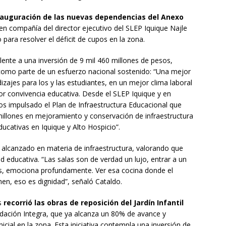
nauguración de las nuevas dependencias del Anexo
 en compañía del director ejecutivo del SLEP Iquique Najle
 para resolver el déficit de cupos en la zona.
lente a una inversión de 9 mil 460 millones de pesos,
omo parte de un esfuerzo nacional sostenido: “Una mejor
zajes para los y las estudiantes, en un mejor clima laboral
or convivencia educativa. Desde el SLEP Iquique y en
s impulsado el Plan de Infraestructura Educacional que
millones en mejoramiento y conservación de infraestructura
cativas en Iquique y Alto Hospicio”.
 alcanzado en materia de infraestructura, valorando que
 educativa. “Las salas son de verdad un lujo, entrar a un
as, emociona profundamente. Ver esa cocina donde el
en, eso es dignidad”, señaló Cataldo.
es
recorrió las obras de reposición del Jardín Infantil
ndación Integra, que ya alcanza un 80% de avance y
icial en la zona. Esta iniciativa contempla una inversión de