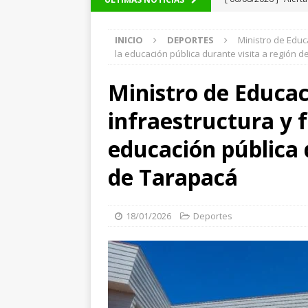
silvestre positiva en
INICIO
DEPORTES
Ministro de Educ
[ 06/08/2026 ]
Carabi
la educación pública durante visita a región 
POLICIAL
Ministro de Educa
[ 05/08/2026 ]
Sueldo
infraestructura y 
superintendencias ga
[ 05/08/2026 ]
Kast 
educación pública 
Organizado y el Ter
de Tarapacá
[ 05/08/2026 ]
A 1.66
volvieron a Chile
P
18/01/2026
Deportes
[ 05/08/2026 ]
La pro
desde los 17 años
[ 05/08/2026 ]
Fuert
rebaja la relación co