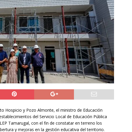
do Álvaro Jofre alerta por el futuro del Casino Municipal de
jo Municipal aprueba proyecto para mejorar el alumbrado
l Boro
ALTO HOSPICIO
a León XIV viajará a Uruguay, Argentina y Perú del 6 al 17 de
NACIONAL
lto Hospicio y Pozo Almonte, el ministro de Educación
 establecimientos del Servicio Local de Educación Pública
SLEP Tamarugal, con el fin de constatar en terreno los
ertura y mejoras en la gestión educativa del territorio.