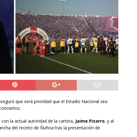
te
ALTO HOSPICIO
ineros resguarda la seguridad en el pueblo de Tarapacá
6 becados se les pago los estudios en el extranjero y nunca
OLICIAL
 aseguró que será prioridad que el Estadio Nacional sea
conciertos.
con la actual autoridad de la cartera,
Jaime Pizarro
, y al
ancha del recinto de Ñuñoa tras la presentación de