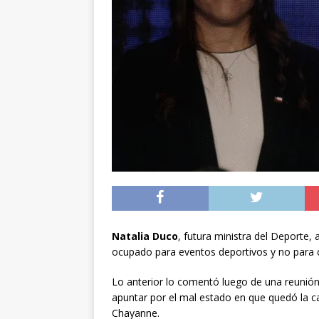
Zonal Federado Nor
[ 04/08/2026 ]
Carab
POLICIAL
[ 05/08/2026 ]
A 1.66
volvieron a Chile
P
Natalia Duco
, futura ministra del Deporte,
ocupado para eventos deportivos y no para 
Lo anterior lo comentó luego de una reunión 
apuntar por el mal estado en que quedó la c
Chayanne.