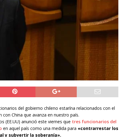
NACIONAL
 preventiva por influenza aviar tras nuevo hallazgo de ave
 Iquique
IQUIQUE
años del ataque en Hiroshima, Japón se abre a tener bombas
ACIONAL
cionarios del gobierno chileno estarína relacionados con el
n con China que avanza en nuestro país.
s (EE.UU) anunció este viernes que
tres funcionarios del
o
en aquel país como una medida para
«contrarrestar los
l y subvertir la soberanía».