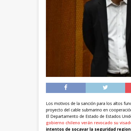
noviembre
INTER
[ 06/08/2026 ]
Alerta
silvestre positiva en
[ 07/08/2026 ]
A 81 
nucleares
INTERN
Los motivos de la sanción para los altos fun
proyecto del cable submarino en cooperació
El Departamento de Estado de Estados Unido
gobierno chileno verán revocado su visad
intentos de socavar la seguridad regiona