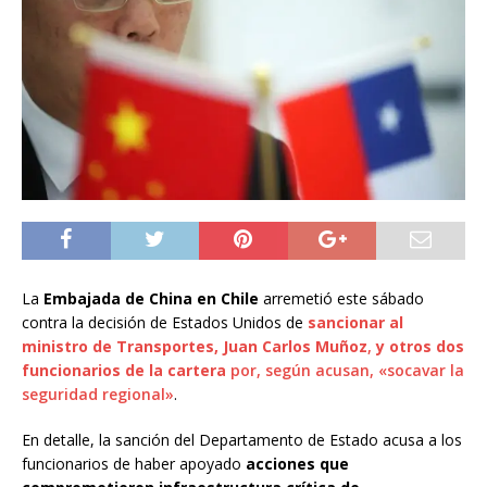
La
Embajada de China en Chile
arremetió este sábado
contra la decisión de Estados Unidos de
sancionar al
ministro de Transportes, Juan Carlos Muñoz
,
y otros dos
funcionarios de la cartera
por, según acusan, «socavar la
seguridad regional»
.
En detalle, la sanción del Departamento de Estado acusa a los
funcionarios de haber apoyado
acciones que