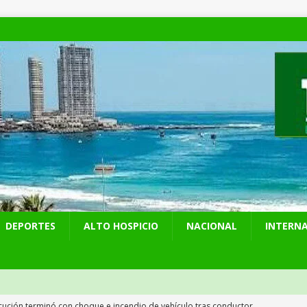
DEPORTES
ALTO HOSPICIO
NACIONAL
INTERN
cución terminó con choque e incendio de vehículo tras conductor