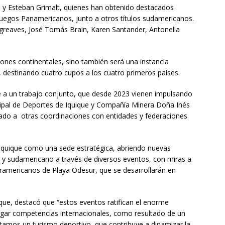
o y Esteban Grimalt, quienes han obtenido destacados
Juegos Panamericanos, junto a otros títulos sudamericanos.
greaves, José Tomás Brain, Karen Santander, Antonella
ones continentales, sino también será una instancia
al, destinando cuatro cupos a los cuatro primeros países.
 a un trabajo conjunto, que desde 2023 vienen impulsando
cipal de Deportes de Iquique y Compañía Minera Doña Inés
mado a otras coordinaciones con entidades y federaciones
a Iquique como una sede estratégica, abriendo nuevas
l y sudamericano a través de diversos eventos, con miras a
uramericanos de Playa Odesur, que se desarrollarán en
ique, destacó que “estos eventos ratifican el enorme
ergar competencias internacionales, como resultado de un
ctamos un turismo deportivo, que contribuye a dinamizar la