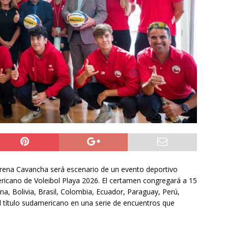
y Venezuela reactivan oficialmente sus relaciones consulares tras
tico
NACIONAL
 sabe del grave accidente vehicular que sufrió Nelson Tapia:
de ebriedad
DEPORTES
a preventiva para la Región de Tarapacá
IQUIQUE
Arena Cavancha será escenario de un evento deportivo
mericano de Voleibol Playa 2026. El certamen congregará a 15
a, Bolivia, Brasil, Colombia, Ecuador, Paraguay, Perú,
l título sudamericano en una serie de encuentros que