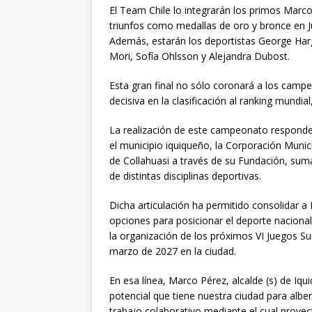
El Team Chile lo integrarán los primos Marc
triunfos como medallas de oro y bronce en 
Además, estarán los deportistas George Har
Mori, Sofía Ohlsson y Alejandra Dubost.
Esta gran final no sólo coronará a los campe
decisiva en la clasificación al ranking mundi
La realización de este campeonato responde
el municipio iquiqueño, la Corporación Muni
de Collahuasi a través de su Fundación, su
de distintas disciplinas deportivas.
Dicha articulación ha permitido consolidar 
opciones para posicionar el deporte naciona
la organización de los próximos VI Juegos S
marzo de 2027 en la ciudad.
En esa línea, Marco Pérez, alcalde (s) de Iqu
potencial que tiene nuestra ciudad para alb
trabajo colaborativo mediante el cual proye