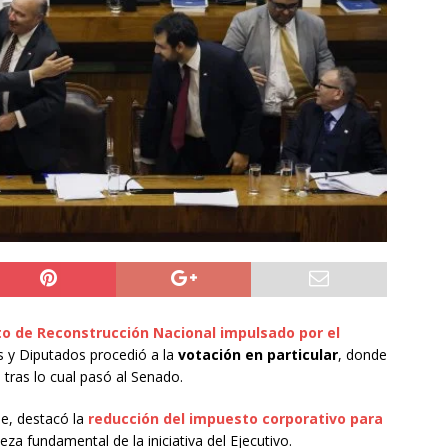
do Álvaro Jofre alerta por el futuro del Casino Municipal de
jo Municipal aprueba proyecto para mejorar el alumbrado
l Boro
ALTO HOSPICIO
a León XIV viajará a Uruguay, Argentina y Perú del 6 al 17 de
NACIONAL
o de Reconstrucción Nacional impulsado por el
s y Diputados procedió a la
votación en particular
, donde
 tras lo cual pasó al Senado.
de, destacó la
reducción del impuesto corporativo para
ieza fundamental de la iniciativa del Ejecutivo.