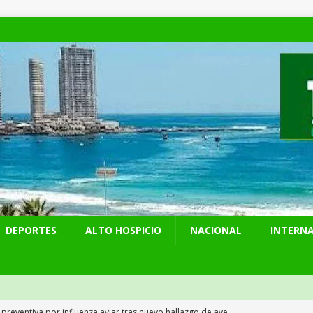
DEPORTES
ALTO HOSPICIO
NACIONAL
INTERN
 preventiva por influenza aviar tras nuevo hallazgo de ave