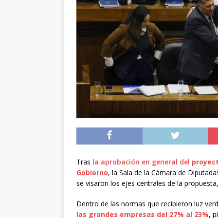
[ 05/08/2026 ]
Diputa
Iquique
DEPORTES
[ 05/08/2026 ]
Conce
público del sector E
[ 06/08/2026 ]
El pap
noviembre
INTER
Tras
la aprobación en general del
proyect
Gobierno
, la Sala de la Cámara de Diputada
se visaron los ejes centrales de la propuesta,
Dentro de las normas que recibieron luz ver
las grandes empresas del 27% al 23%
, p