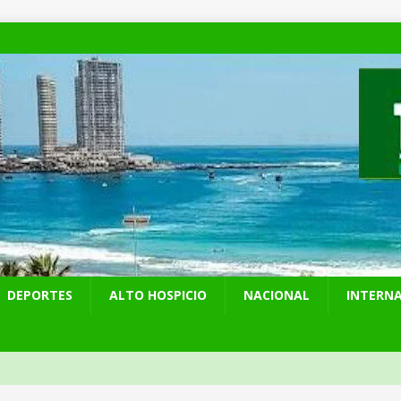
DEPORTES
ALTO HOSPICIO
NACIONAL
INTERN
 preventiva por influenza aviar tras nuevo hallazgo de ave