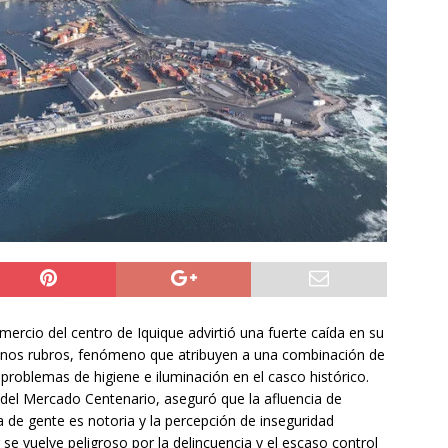
do Álvaro Jofre alerta por el futuro del Casino Municipal de
jo Municipal aprueba proyecto para mejorar el alumbrado
l Boro
ALTO HOSPICIO
a León XIV viajará a Uruguay, Argentina y Perú del 6 al 17 de
NACIONAL
mercio del centro de Iquique advirtió una fuerte caída en su
gunos rubros, fenómeno que atribuyen a una combinación de
problemas de higiene e iluminación en el casco histórico.
 del Mercado Centenario, aseguró que la afluencia de
a de gente es notoria y la percepción de inseguridad
or se vuelve peligroso por la delincuencia y el escaso control