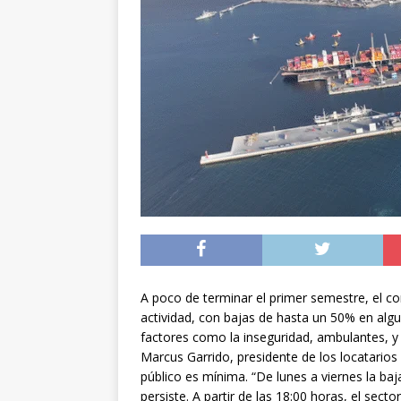
[ 05/08/2026 ]
Diputa
Iquique
DEPORTES
[ 05/08/2026 ]
Conce
público del sector E
[ 06/08/2026 ]
El pap
noviembre
INTER
A poco de terminar el primer semestre, el co
actividad, con bajas de hasta un 50% en al
factores como la inseguridad, ambulantes, y 
Marcus Garrido, presidente de los locatarios
público es mínima. “De lunes a viernes la baj
persiste. A partir de las 18:00 horas, el sect