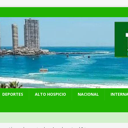
DEPORTES
ALTO HOSPICIO
NACIONAL
INTERN
presentó en cadena nacional su «Agenda contra el Crimen