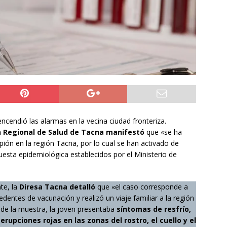
ros de la Unión Europea acuerdan reforzar fronteras, retornos y
prana tras la crisis en Ceuta
INTERNACIONAL
o del cobre alcanzó un nuevo máximo histórico
NACIONAL
s millonarios en el Gobierno: 46 funcionarios de
nan igual o más que el presidente Kast
DEPORTES
ncendió las alarmas en la vecina ciudad fronteriza.
n Regional de Salud de Tacna manifestó
que «se ha
ión en la región Tacna, por lo cual se han activado de
uesta epidemiológica establecidos por el Ministerio de
nte, la
Diresa Tacna detalló
que «el caso corresponde a
entes de vacunación y realizó un viaje familiar a la región
de la muestra, la joven presentaba
síntomas de resfrío,
s
erupciones rojas en las zonas del rostro, el cuello y el