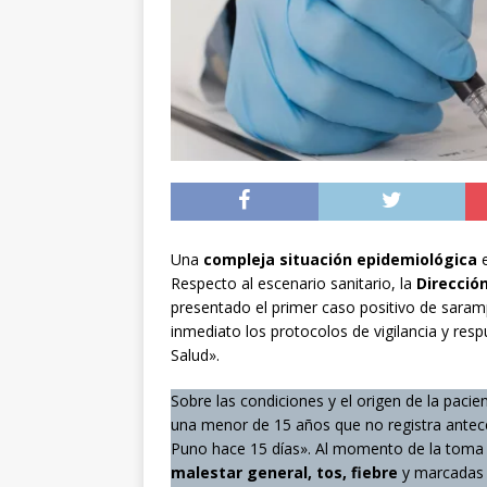
[ 04/08/2026 ]
Minist
sistema de alerta tem
[ 04/08/2026 ]
Preci
[ 05/08/2026 ]
Sueldo
superintendencias ga
Una
compleja situación epidemiológica
e
Respecto al escenario sanitario, la
Direcció
presentado el primer caso positivo de saramp
inmediato los protocolos de vigilancia y resp
Salud».
Sobre las condiciones y el origen de la pacie
una menor de 15 años que no registra anteced
Puno hace 15 días». Al momento de la toma 
malestar general, tos, fiebre
y marcada