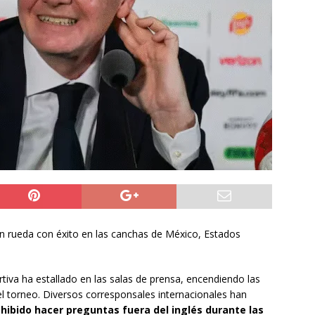
do Álvaro Jofre alerta por el futuro del Casino Municipal de
jo Municipal aprueba proyecto para mejorar el alumbrado
l Boro
ALTO HOSPICIO
a León XIV viajará a Uruguay, Argentina y Perú del 6 al 17 de
NACIONAL
n rueda con éxito en las canchas de México, Estados
iva ha estallado en las salas de prensa, encendiendo las
del torneo. Diversos corresponsales internacionales han
hibido hacer preguntas fuera del inglés durante las