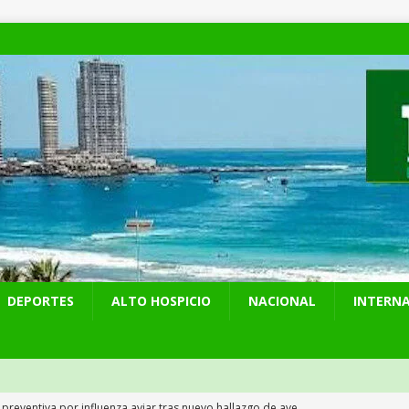
DEPORTES
ALTO HOSPICIO
NACIONAL
INTERN
 preventiva por influenza aviar tras nuevo hallazgo de ave