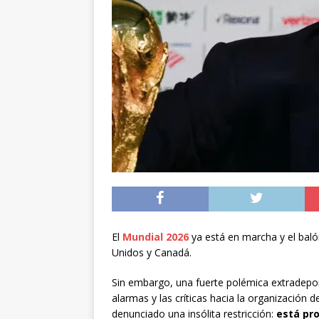
[ 05/08/2026 ]
Diputa
Iquique
DEPORTES
[ 05/08/2026 ]
Conce
público del sector E
[ 06/08/2026 ]
El pap
noviembre
INTER
El
Mundial 2026
ya está en marcha y el baló
Unidos y Canadá.
Sin embargo, una fuerte polémica extradeport
alarmas y las críticas hacia la organización 
denunciado una insólita restricción:
está pro