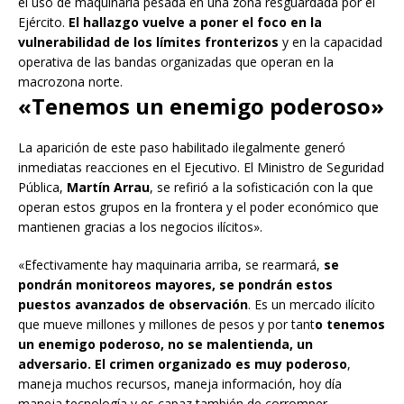
el uso de maquinaria pesada en una zona resguardada por el
Ejército.
El hallazgo vuelve a poner el foco en la
vulnerabilidad de los límites fronterizos
y en la capacidad
operativa de las bandas organizadas que operan en la
macrozona norte.
«Tenemos un enemigo poderoso»
La aparición de este paso habilitado ilegalmente generó
inmediatas reacciones en el Ejecutivo. El Ministro de Seguridad
Pública,
Martín Arrau
, se refirió a la sofisticación con la que
operan estos grupos en la frontera y el poder económico que
mantienen gracias a los negocios ilícitos».
«Efectivamente hay maquinaria arriba, se rearmará,
se
pondrán monitoreos mayores, se pondrán estos
puestos avanzados de observación
. Es un mercado ilícito
que mueve millones y millones de pesos y por tant
o tenemos
un enemigo poderoso, no se malentienda, un
adversario. El crimen organizado es muy poderoso
,
maneja muchos recursos, maneja información, hoy día
maneja tecnología y es capaz también de corromper