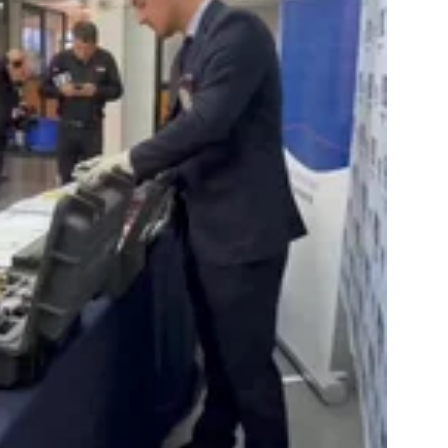
do Álvaro Jofre alerta por el futuro del Casino Municipal de
jo Municipal aprueba proyecto para mejorar el alumbrado
l Boro
ALTO HOSPICIO
a León XIV viajará a Uruguay, Argentina y Perú del 6 al 17 de
NACIONAL