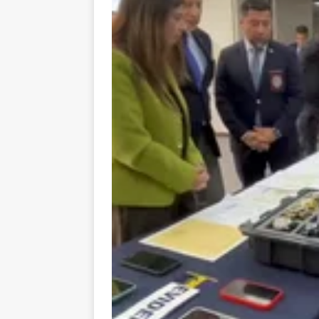
[ 05/08/2026 ]
Diputa
Iquique
DEPORTES
[ 05/08/2026 ]
Conce
público del sector E
[ 06/08/2026 ]
El pap
noviembre
INTER