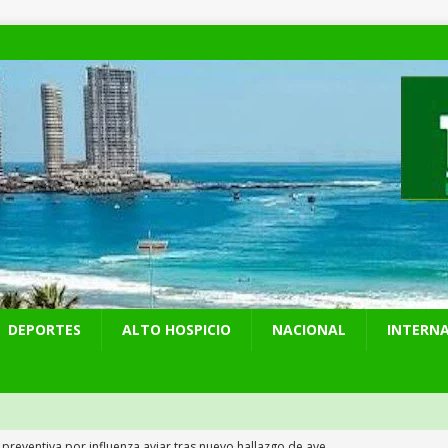
DEPORTES
ALTO HOSPICIO
NACIONAL
INTERN
 preventiva por influenza aviar tras nuevo hallazgo de ave