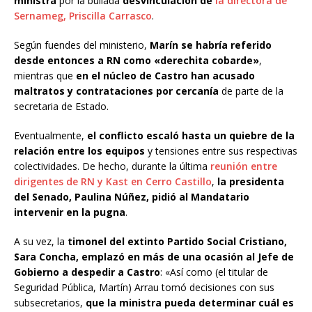
ministra
por la bullada
desvinculación de
la directora de
Sernameg, Priscilla Carrasco
.
Según fuendes del ministerio,
Marín se habría referido
desde entonces a RN como «derechita cobarde»
,
mientras que
en el núcleo de Castro han acusado
maltratos y contrataciones por cercanía
de parte de la
secretaria de Estado.
Eventualmente,
el conflicto escaló hasta un quiebre de la
relación entre los equipos
y tensiones entre sus respectivas
colectividades. De hecho, durante la última
reunión entre
dirigentes de RN y Kast en Cerro Castillo
,
la presidenta
del Senado, Paulina Núñez, pidió al Mandatario
intervenir en la pugna
.
A su vez, la
timonel del extinto Partido Social Cristiano,
Sara Concha, emplazó en más de una ocasión al Jefe de
Gobierno a despedir a Castro
: «Así como (el titular de
Seguridad Pública, Martín) Arrau tomó decisiones con sus
subsecretarios,
que la ministra pueda determinar cuál es