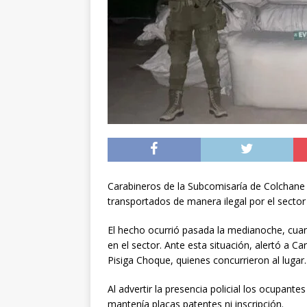
noviembre
INTER
[ 06/08/2026 ]
Alerta
silvestre positiva en
[ 07/08/2026 ]
A 81 
nucleares
INTERN
Carabineros de la Subcomisaría de Colchane 
transportados de manera ilegal por el sector
El hecho ocurrió pasada la medianoche, cuan
en el sector. Ante esta situación, alertó a Ca
Pisiga Choque, quienes concurrieron al lugar.
Al advertir la presencia policial los ocupant
mantenía placas patentes ni inscripción.