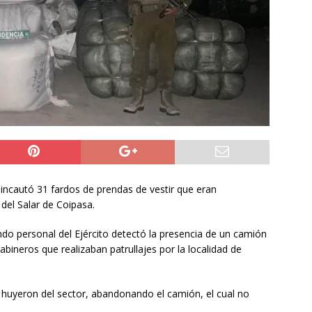
NACIONAL
 preventiva por influenza aviar tras nuevo hallazgo de ave
 Iquique
IQUIQUE
años del ataque en Hiroshima, Japón se abre a tener bombas
ACIONAL
incautó 31 fardos de prendas de vestir que eran
 del Salar de Coipasa.
do personal del Ejército detectó la presencia de un camión
rabineros que realizaban patrullajes por la localidad de
es huyeron del sector, abandonando el camión, el cual no