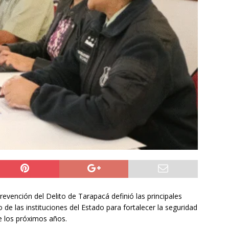
do Álvaro Jofre alerta por el futuro del Casino Municipal de
jo Municipal aprueba proyecto para mejorar el alumbrado
l Boro
ALTO HOSPICIO
a León XIV viajará a Uruguay, Argentina y Perú del 6 al 17 de
NACIONAL
revención del Delito de Tarapacá definió las principales
 de las instituciones del Estado para fortalecer la seguridad
te los próximos años.