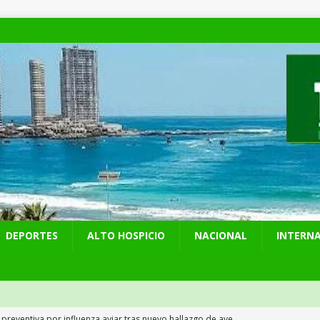
DEPORTES
ALTO HOSPICIO
NACIONAL
INTERN
 preventiva por influenza aviar tras nuevo hallazgo de ave