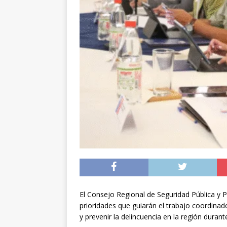
[ 05/08/2026 ]
Diputa
Iquique
DEPORTES
[ 05/08/2026 ]
Conce
público del sector E
[ 06/08/2026 ]
El pap
noviembre
INTER
El Consejo Regional de Seguridad Pública y P
prioridades que guiarán el trabajo coordinado
y prevenir la delincuencia en la región duran