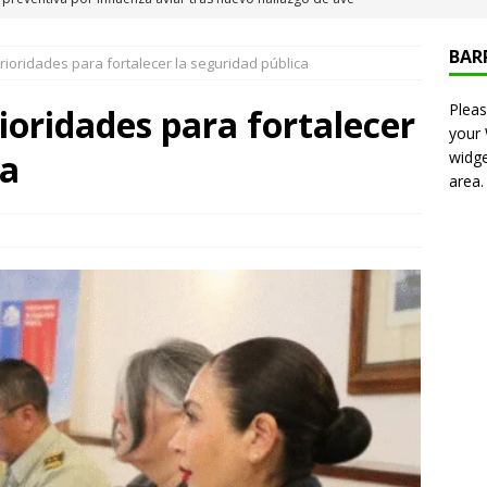
 Iquique
IQUIQUE
BAR
ioridades para fortalecer la seguridad pública
neros detiene a pareja por microtráfico en el centro de Iquique
Pleas
ioridades para fortalecer
your
s millonarios en el Gobierno: 46 funcionarios de
ca
widge
area.
nan igual o más que el presidente Kast
DEPORTES
presentó en cadena nacional su «Agenda contra el Crimen
rorismo (ACOT)»
NACIONAL
6 becados se les pago los estudios en el extranjero y nunca
OLICIAL
puesta del Gobierno que busca facilitar el ingreso a Carabineros
NACIONAL
e sanción diplomática: Brasil no repondrá a su embajador y
n Argentina por los insultos de Milei a Lula
INTERNACIONAL