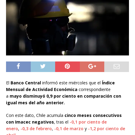
El
Banco Central
informó este miércoles que el
Índice
Mensual de Actividad Económica
correspondiente
a
mayo disminuyó 0,9 por ciento en comparación con
igual mes del año anterior.
Con este dato, Chile acumula
cinco meses consecutivos
con Imacec negativos
, tras el
-0,1 por ciento de
enero
,
-0,3 de febrero
,
-0,1 de marzo
y
-1,2 por ciento de