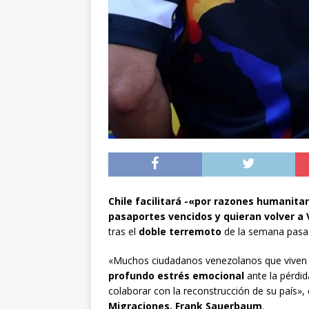
preventiva en la reg
[ 06/08/2026 ]
El pap
noviembre
INTER
[ 07/08/2026 ]
Diputa
Municipalidad y el 
Chile facilitará -«por razones humanita
pasaportes vencidos y quieran volver a
tras el
doble terremoto
de la semana pasad
«Muchos ciudadanos venezolanos que viven 
profundo estrés emocional
ante la pérdid
colaborar con la reconstrucción de su país», 
Migraciones, Frank Sauerbaum
.