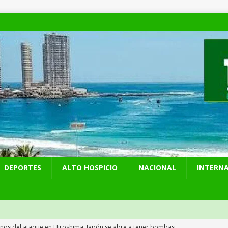
DEPORTES
ALTO HOSPICIO
NACIONAL
INTERN
años del ataque en Hiroshima, Japón se abre a tener bombas