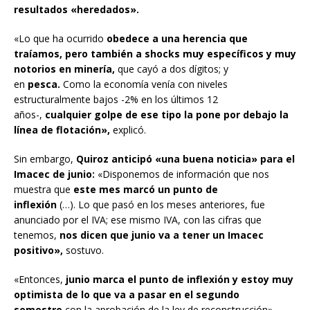
resultados «heredados».
«Lo que ha ocurrido
obedece a una herencia que
traíamos, pero también a shocks muy específicos y muy
notorios en minería,
que cayó a dos dígitos; y
en
pesca.
Como la economía venía con niveles
estructuralmente bajos -2% en los últimos 12
años-,
cualquier golpe de ese tipo la pone por debajo la
línea de flotación»,
explicó.
Sin embargo,
Quiroz anticipó «una buena noticia» para el
Imacec de junio:
«Disponemos de información que nos
muestra que
este mes marcó un punto de
inflexión
(…). Lo que pasó en los meses anteriores, fue
anunciado por el IVA; ese mismo IVA, con las cifras que
tenemos,
nos dicen que junio va a tener un Imacec
positivo»,
sostuvo.
«Entonces,
junio marca el punto de inflexión y estoy muy
optimista de lo que va a pasar en el segundo
semestre
con la aprobación de la ley de reconstrucción»