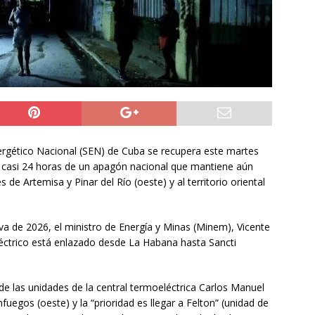
NACIONAL
 preventiva por influenza aviar tras nuevo hallazgo de ave
 Iquique
IQUIQUE
años del ataque en Hiroshima, Japón se abre a tener bombas
ACIONAL
nergético Nacional (SEN) de Cuba se recupera este martes
s casi 24 horas de un apagón nacional que mantiene aún
 de Artemisa y Pinar del Río (oeste) y al territorio oriental
 va de 2026, el ministro de Energía y Minas (Minem), Vicente
léctrico está enlazado desde La Habana hasta Sancti
de las unidades de la central termoeléctrica Carlos Manuel
fuegos (oeste) y la “prioridad es llegar a Felton” (unidad de