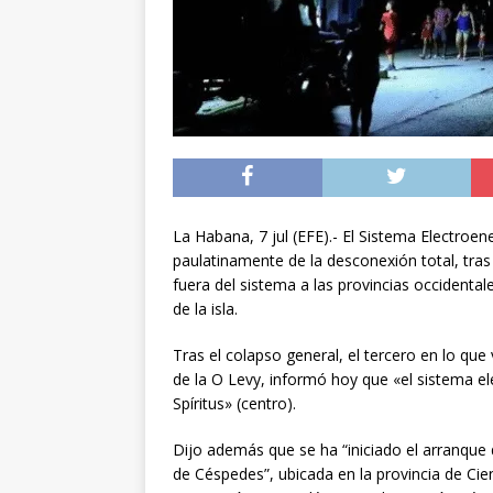
noviembre
INTER
[ 06/08/2026 ]
Alerta
silvestre positiva en
[ 07/08/2026 ]
A 81 
nucleares
INTERN
La Habana, 7 jul (EFE).- El Sistema Electroe
paulatinamente de la desconexión total, tra
fuera del sistema a las provincias occidentales
de la isla.
Tras el colapso general, el tercero en lo que
de la O Levy, informó hoy que «el sistema e
Spíritus» (centro).
Dijo además que se ha “iniciado el arranque 
de Céspedes”, ubicada en la provincia de Cien