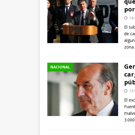
que
por
[ 07/08/2026 ]
Chile 
14/
intercambio diplomá
El su
[ 07/08/2026 ]
Qué se
de ca
conducía en estado 
algun
zona.
[ 08/08/2026 ]
Alert
Gen
NACIONAL
car
púb
13/
El ex
Fuent
malve
3.000