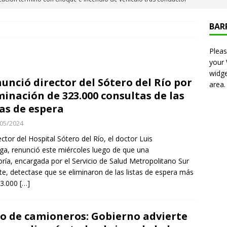
al en Iquique
IQUIQUE
BAR
teca Municipal de Alto Hospicio inicia talleres de cueca para
Pleas
ltos
ALTO HOSPICIO
your
io en Carabineros anunciado por Arrau apunta a filtración de
widge
unció director del Sótero del Río por
area.
l origen de las cirugías de la esposa de Araya
NACIONAL
minación de 323.000 consultas de las
. anunció paquete de asistencia por 1.000 millones de dólares
tas de espera
TERNACIONAL
05/2024
ET refuerza campaña preventiva para una Fiesta de San Lorenzo
rector del Hospital Sótero del Río, el doctor Luis
ga, renunció este miércoles luego de que una
oría, encargada por el Servicio de Salud Metropolitano Sur
te, detectase que se eliminaron de las listas de espera más
do Jofré oficia a la SCJ para fiscalizar el impacto fiscal en la
23.000
[…]
GORE Tarapacá
DEPORTES
años del ataque en Hiroshima, Japón se abre a tener bombas
o de camioneros: Gobierno advierte
ACIONAL