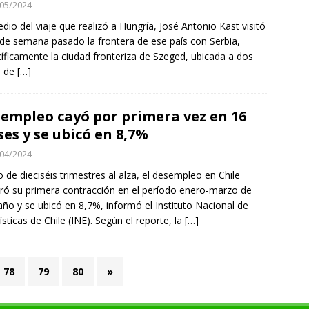
05/2024
dio del viaje que realizó a Hungría, José Antonio Kast visitó
n de semana pasado la frontera de ese país con Serbia,
íficamente la ciudad fronteriza de Szeged, ubicada a dos
s de
[…]
empleo cayó por primera vez en 16
es y se ubicó en 8,7%
04/2024
 de dieciséis trimestres al alza, el desempleo en Chile
tró su primera contracción en el período enero-marzo de
año y se ubicó en 8,7%, informó el Instituto Nacional de
ísticas de Chile (INE). Según el reporte, la
[…]
78
79
80
»