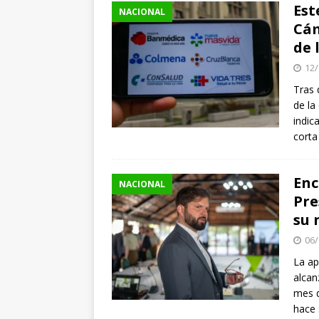
Est
NACIONAL
Cám
de 
12/
Tras 
de la
indic
corta
Enc
NACIONAL
Pre
su 
06/
La ap
alcan
mes d
hace 