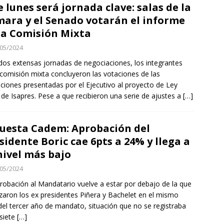
e lunes será jornada clave: salas de la
ara y el Senado votarán el informe
la Comisión Mixta
05/2024
dos extensas jornadas de negociaciones, los integrantes
 comisión mixta concluyeron las votaciones de las
aciones presentadas por el Ejecutivo al proyecto de Ley
 de Isapres. Pese a que recibieron una serie de ajustes a
[…]
uesta Cadem: Aprobación del
sidente Boric cae 6pts a 24% y llega a
nivel más bajo
05/2024
robación al Mandatario vuelve a estar por debajo de la que
zaron los ex presidentes Piñera y Bachelet en el mismo
el tercer año de mandato, situación que no se registraba
siete
[…]