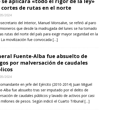
 se aplicará «todo el rigor de la ley»
 cortes de rutas en el norte
y Venezuela reactivan oficialmente sus relaciones consulares tras
05/2024
tico
NACIONAL
bsecretario del Interior, Manuel Monsalve, se refirió al paro
 sabe del grave accidente vehicular que sufrió Nelson Tapia:
mioneros que desde la madrugada del lunes se ha tomado
de ebriedad
DEPORTES
as rutas del norte del país para exigir mayor seguridad en la
 La movilización fue convocada
[…]
a preventiva para la Región de Tarapacá
IQUIQUE
eral Fuente-Alba fue absuelto de
gos por malversación de caudales
licos
05/2024
comandante en jefe del Ejército (2010-2014) Juan Miguel
e-Alba fue absuelto tras ser imputado por el delito de
rsación de caudales públicos y lavado de activos por casi
 millones de pesos. Según indicó el Cuarto Tribunal
[…]