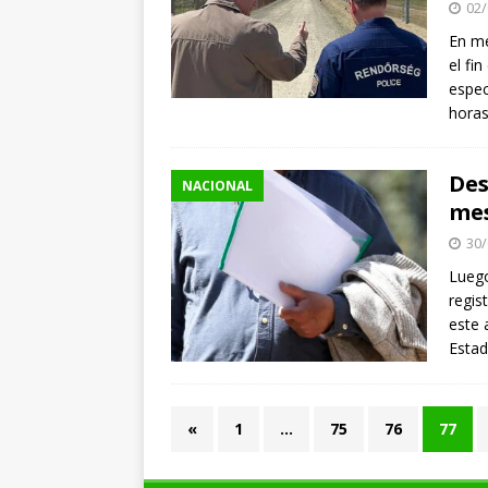
02/
En me
el fi
espec
hora
Des
NACIONAL
mes
30/
Luego
regis
este 
Estad
«
1
…
75
76
77