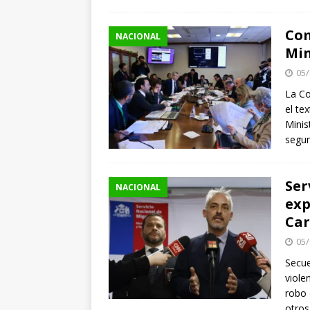
Com
NACIONAL
Min
05/
La Co
el te
Minis
segun
Ser
NACIONAL
exp
Car
05/
Secue
viole
robo 
otros