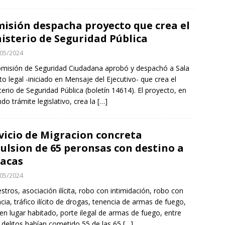
isión despacha proyecto que crea el
isterio de Seguridad Pública
05/2024
misión de Seguridad Ciudadana aprobó y despachó a Sala
xto legal -iniciado en Mensaje del Ejecutivo- que crea el
terio de Seguridad Pública (boletín 14614). El proyecto, en
do trámite legislativo, crea la
[…]
vicio de Migracion concreta
ulsion de 65 peronsas con destino a
acas
05/2024
stros, asociación ilícita, robo con intimidación, robo con
ncia, tráfico ilícito de drogas, tenencia de armas de fuego,
en lugar habitado, porte ilegal de armas de fuego, entre
 delitos habían cometido 55 de las 65
[…]