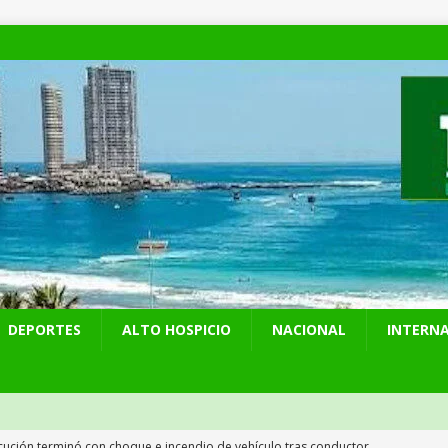
DEPORTES
ALTO HOSPICIO
NACIONAL
INTERN
cución terminó con choque e incendio de vehículo tras conductor