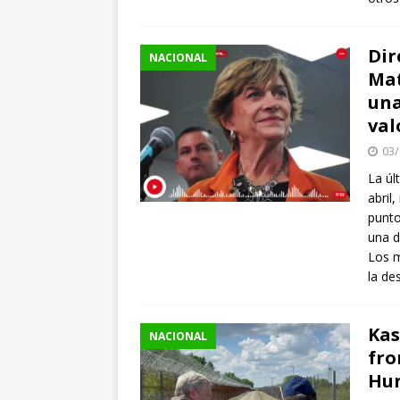
Dir
NACIONAL
Mat
una
val
03/
La úl
abril
punto
una d
Los m
la de
Kas
NACIONAL
fro
Hu