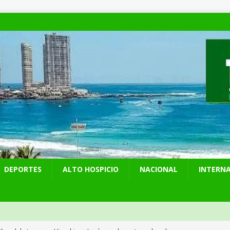
DEPORTES
ALTO HOSPICIO
NACIONAL
INTERN
años del ataque en Hiroshima, Japón se abre a tener bombas