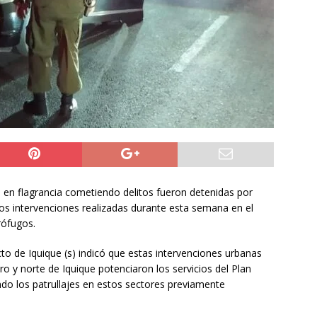
ión
POLICIAL
a León XIV viajará a Uruguay, Argentina y Perú del 6 al 17 de
NACIONAL
do Jofré oficia a la SCJ para fiscalizar el impacto fiscal en la
GORE Tarapacá
DEPORTES
en flagrancia cometiendo delitos fueron detenidas por
dos intervenciones realizadas durante esta semana en el
rófugos.
to de Iquique (s) indicó que estas intervenciones urbanas
tro y norte de Iquique potenciaron los servicios del Plan
ndo los patrullajes en estos sectores previamente