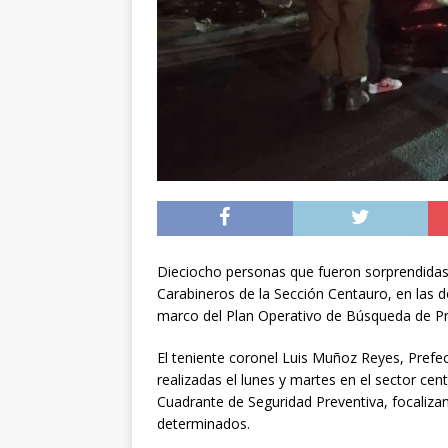
preventiva en la reg
[ 06/08/2026 ]
El pap
noviembre
INTER
[ 07/08/2026 ]
Diputa
Municipalidad y el 
Dieciocho personas que fueron sorprendidas 
Carabineros de la Sección Centauro, en las 
marco del Plan Operativo de Búsqueda de P
El teniente coronel Luis Muñoz Reyes, Prefec
realizadas el lunes y martes en el sector cen
Cuadrante de Seguridad Preventiva, focaliza
determinados.