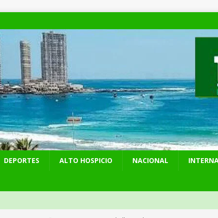
DEPORTES
ALTO HOSPICIO
NACIONAL
INTERN
 preventiva por influenza aviar tras nuevo hallazgo de ave