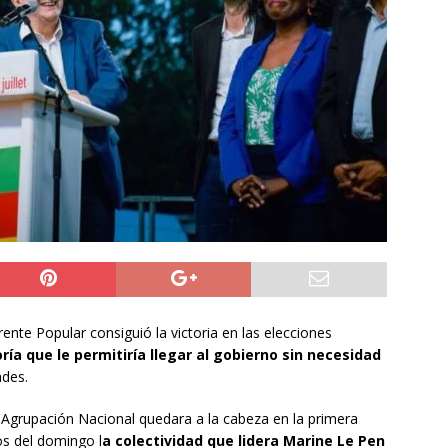
do Álvaro Jofre alerta por el futuro del Casino Municipal de
jo Municipal aprueba proyecto para mejorar el alumbrado
l Boro
ALTO HOSPICIO
a León XIV viajará a Uruguay, Argentina y Perú del 6 al 17 de
NACIONAL
ente Popular consiguió la victoria en las elecciones
ría que le permitiría llegar al gobierno sin necesidad
ades.
Agrupación Nacional quedara a la cabeza en la primera
ios del domingo l
a colectividad que lidera Marine Le Pen