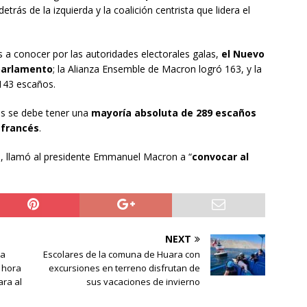
detrás de la izquierda y la coalición centrista que lidera el
 a conocer por las autoridades electorales galas,
el Nuevo
 parlamento
; la Alianza Ensemble de Macron logró 163, y la
143 escaños.
os se debe tener una
mayoría absoluta de 289 escaños
 francés
.
n
, llamó al presidente Emmanuel Macron a “
convocar al
NEXT
ja
Escolares de la comuna de Huara con
a hora
excursiones en terreno disfrutan de
ra al
sus vacaciones de invierno