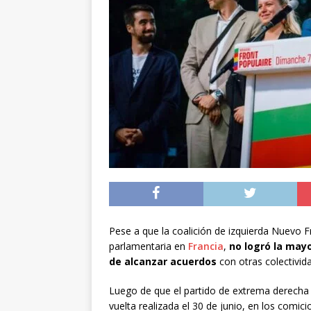
[ 05/08/2026 ]
Diputa
Iquique
DEPORTES
[ 05/08/2026 ]
Conce
público del sector E
[ 06/08/2026 ]
El pap
noviembre
INTER
Pese a que la coalición de izquierda Nuevo Fr
parlamentaria en
Francia
,
no logró la mayo
de alcanzar acuerdos
con otras colectivid
Luego de que el partido de extrema derecha 
vuelta realizada el 30 de junio, en los comic