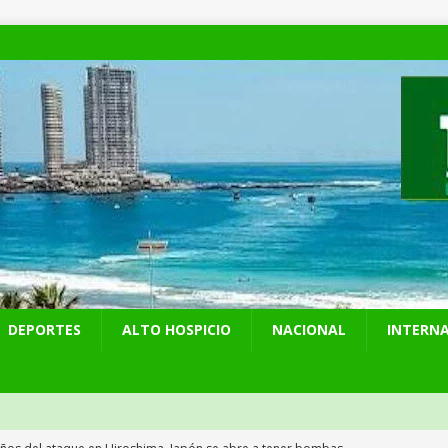
DEPORTES
ALTO HOSPICIO
NACIONAL
INTERN
años del ataque en Hiroshima, Japón se abre a tener bombas