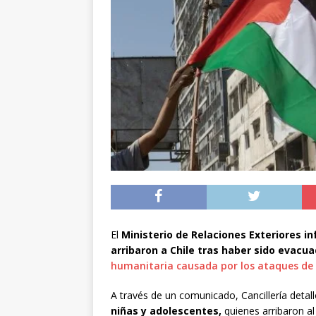
preventiva en la reg
[ 06/08/2026 ]
El pap
noviembre
INTER
[ 07/08/2026 ]
Diputa
Municipalidad y el 
El
Ministerio de Relaciones Exteriores
in
arribaron a Chile tras haber sido evacu
humanitaria causada por los ataques de 
A través de un comunicado, Cancillería detal
niñas y adolescentes,
quienes arribaron al