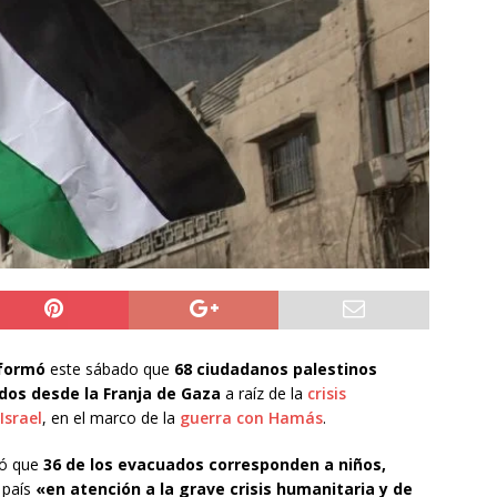
ión
POLICIAL
a León XIV viajará a Uruguay, Argentina y Perú del 6 al 17 de
NACIONAL
do Jofré oficia a la SCJ para fiscalizar el impacto fiscal en la
GORE Tarapacá
DEPORTES
formó
este sábado que
68 ciudadanos palestinos
ados desde la Franja de Gaza
a raíz de la
crisis
Israel
, en el marco de la
guerra con Hamás
.
ló que
36 de los evacuados corresponden a niños,
 país
«en atención a la grave crisis humanitaria y de