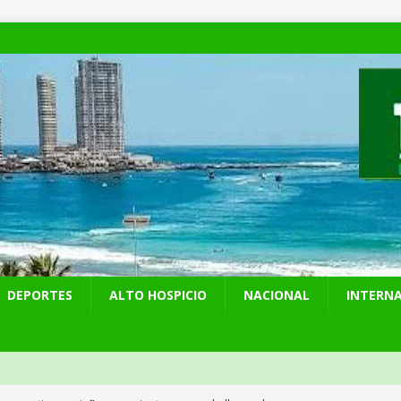
DEPORTES
ALTO HOSPICIO
NACIONAL
INTERN
 preventiva por influenza aviar tras nuevo hallazgo de ave