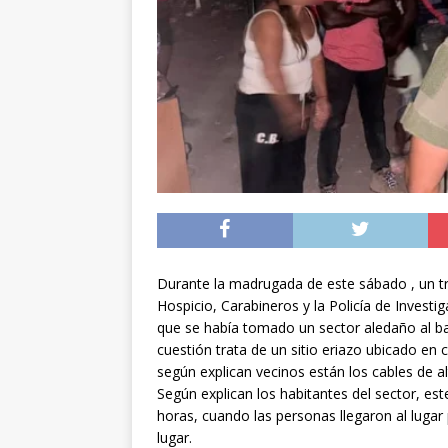
[ 05/08/2026 ]
Diputa
Iquique
DEPORTES
[ 05/08/2026 ]
Conce
público del sector E
[ 06/08/2026 ]
El pap
noviembre
INTER
Durante la madrugada de este sábado , un tr
Hospicio, Carabineros y la Policía de Invest
que se había tomado un sector aledaño al bar
cuestión trata de un sitio eriazo ubicado en
según explican vecinos están los cables de al
Según explican los habitantes del sector, est
horas, cuando las personas llegaron al lugar
lugar.