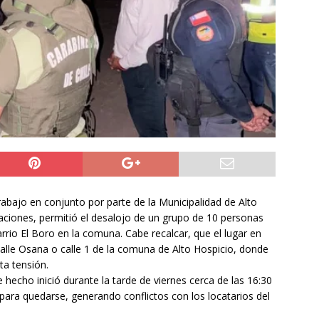
do Álvaro Jofre alerta por el futuro del Casino Municipal de
jo Municipal aprueba proyecto para mejorar el alumbrado
l Boro
ALTO HOSPICIO
a León XIV viajará a Uruguay, Argentina y Perú del 6 al 17 de
NACIONAL
abajo en conjunto por parte de la Municipalidad de Alto
igaciones, permitió el desalojo de un grupo de 10 personas
rio El Boro en la comuna. Cabe recalcar, que el lugar en
 calle Osana o calle 1 de la comuna de Alto Hospicio, donde
ta tensión.
e hecho inició durante la tarde de viernes cerca de las 16:30
 para quedarse, generando conflictos con los locatarios del