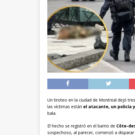
preventiva en la reg
[ 06/08/2026 ]
El pap
noviembre
INTER
[ 07/08/2026 ]
Diputa
Municipalidad y el 
Un tiroteo en la ciudad de Montreal dejó tre
las víctimas están
el atacante, un policía y
bala.
El hecho se registró en el barrio de
Côte-de
sospechoso, al parecer, comenzó a disparar d