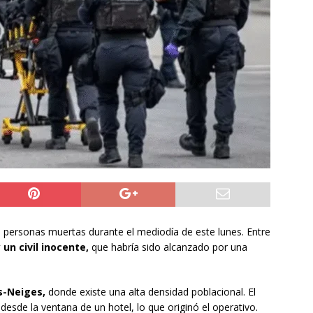
ión
POLICIAL
a León XIV viajará a Uruguay, Argentina y Perú del 6 al 17 de
NACIONAL
do Jofré oficia a la SCJ para fiscalizar el impacto fiscal en la
GORE Tarapacá
DEPORTES
s personas muertas durante el mediodía de este lunes. Entre
 un civil inocente,
que habría sido alcanzado por una
s-Neiges,
donde existe una alta densidad poblacional. El
esde la ventana de un hotel, lo que originó el operativo.