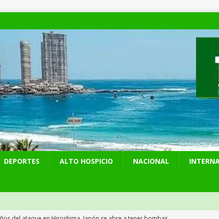
DEPORTES
ALTO HOSPICIO
NACIONAL
INTERN
años del ataque en Hiroshima, Japón se abre a tener bombas