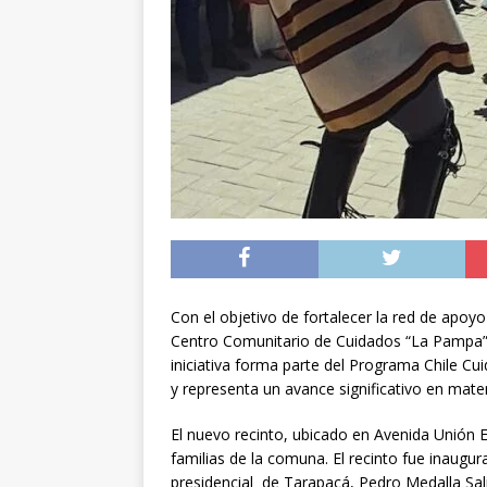
[ 05/08/2026 ]
Diputa
Iquique
DEPORTES
[ 05/08/2026 ]
Conce
público del sector E
[ 06/08/2026 ]
El pap
noviembre
INTER
Con el objetivo de fortalecer la red de apoyo
Centro Comunitario de Cuidados “La Pampa”,
iniciativa forma parte del Programa Chile Cui
y representa un avance significativo en mate
El nuevo recinto, ubicado en Avenida Unión 
familias de la comuna. El recinto fue inaugu
presidencial de Tarapacá, Pedro Medalla Sal