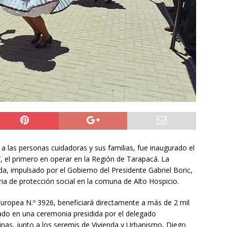
do Álvaro Jofre alerta por el futuro del Casino Municipal de
jo Municipal aprueba proyecto para mejorar el alumbrado
l Boro
ALTO HOSPICIO
a León XIV viajará a Uruguay, Argentina y Perú del 6 al 17 de
NACIONAL
 a las personas cuidadoras y sus familias, fue inaugurado el
 el primero en operar en la Región de Tarapacá. La
da, impulsado por el Gobierno del Presidente Gabriel Boric,
ria de protección social en la comuna de Alto Hospicio.
Europea N.º 3926, beneficiará directamente a más de 2 mil
rado en una ceremonia presidida por el delegado
inas, junto a los seremis de Vivienda y Urbanismo, Diego