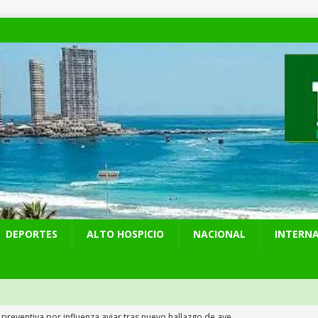
DEPORTES
ALTO HOSPICIO
NACIONAL
INTERN
 preventiva por influenza aviar tras nuevo hallazgo de ave