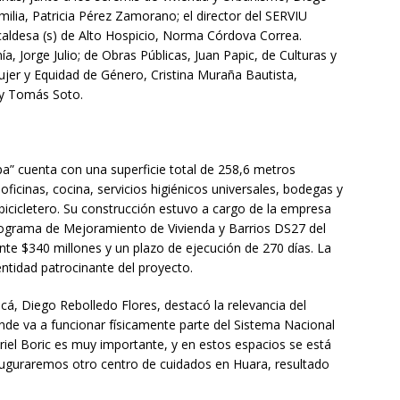
milia, Patricia Pérez Zamorano; el director del SERVIU
caldesa (s) de Alto Hospicio, Norma Córdova Correa.
, Jorge Julio; de Obras Públicas, Juan Papic, de Culturas y
ujer y Equidad de Género, Cristina Muraña Bautista,
 y Tomás Soto.
” cuenta con una superficie total de 258,6 metros
oficinas, cocina, servicios higiénicos universales, bodegas y
bicicletero. Su construcción estuvo a cargo de la empresa
rograma de Mejoramiento de Vivienda y Barrios DS27 del
e $340 millones y un plazo de ejecución de 270 días. La
ntidad patrocinante del proyecto.
á, Diego Rebolledo Flores, destacó la relevancia del
nde va a funcionar físicamente parte del Sistema Nacional
briel Boric es muy importante, y en estos espacios se está
auguraremos otro centro de cuidados en Huara, resultado